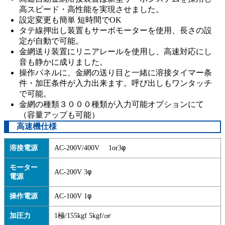
高スピード・高性能を実現させました。
設定変更も簡単 短時間でOK
タテ線押出し装置もサーボモーターを使用、長さの設
定が自動で可能。
金網送り装置にリニアレールを使用し、高速対応にし
音も静かに成りました。
操作パネルに、金網の送り目と一緒に溶接タイマー条
件・加圧条件が入力出来ます。呼び出しもワンタッチ
で可能。
金網の種類３０００種類が入力可能オプションにて
（容量アップも可能）
高速機仕様
φ
溶接電源
AC-200V/400V 1or3
モーター
φ
AC-200V 3
電源
φ
操作電源
AC-100V 1
加圧力
1極/155kgf 5kgf/㎠