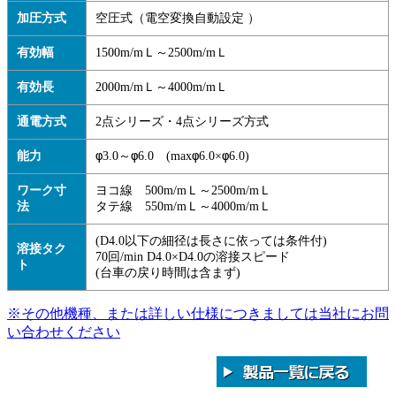
加圧方式
空圧式（電空変換自動設定 ）
有効幅
1500m/mＬ～2500m/mＬ
有効長
2000m/mＬ～4000m/mＬ
通電方式
2点シリーズ・4点シリーズ方式
φ
φ
φ
φ
能力
3.0～
6.0 (max
6.0×
6.0)
ワーク寸
ヨコ線 500m/mＬ～2500m/mＬ
法
タテ線 550m/mＬ～4000m/mＬ
(D4.0以下の細径は長さに依っては条件付)
溶接タク
70回/min D4.0×D4.0の溶接スピード
ト
(台車の戻り時間は含まず)
※その他機種、または詳しい仕様につきましては当社にお問
い合わせください